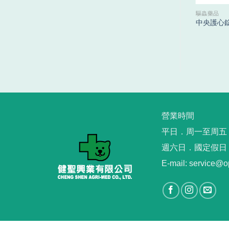
寵物店
驅蟲藥品
PetWELL Ocean Star海洋之星香水
中央護心錠 H
NT$
400
營業時間
平日．周一至周五︳09
週六日．國定假日
E-mail: service@