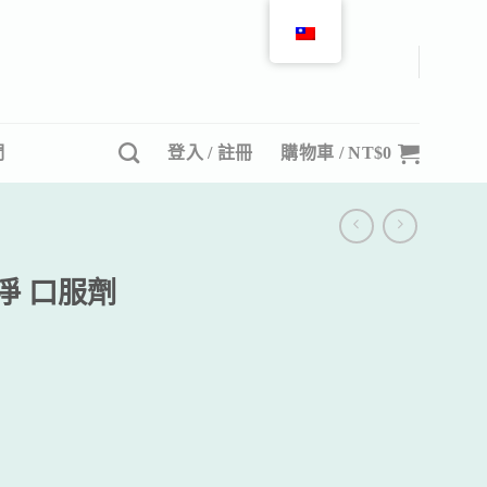
們
登入 / 註冊
購物車 /
NT$
0
球淨 口服劑