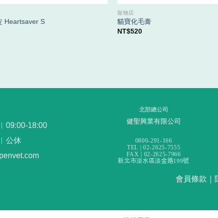
寵物店
eartsaver S
貓寶化毛膏
NT$
520
北部總公司
健聖興業有限公司
:00-18:00
︳公休
0800-291-166
TEL | 02-2625-7555
FAX | 02-2625-7966
openvet.com
新北市淡水區淡金路199號
會員條款
｜