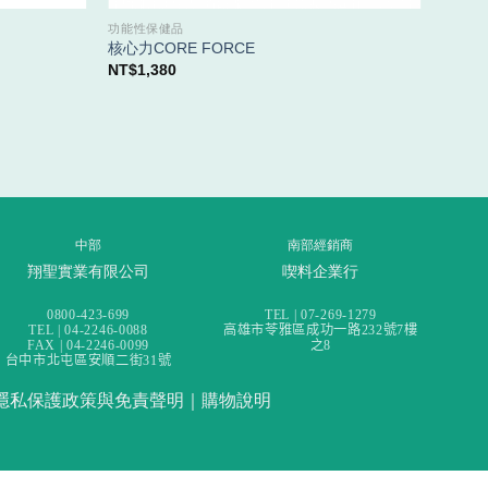
功能性保健品
功能性
核心力CORE FORCE
樺愛力C
NT$
1,380
NT$
1,
中部
南部經銷商
翔聖實業有限公司
喫料企業行
0800-423-699
TEL | 07-269-1279
TEL | 04-2246-0088
高雄市苓雅區成功一路232號7樓
FAX | 04-2246-0099
之8
台中市北屯區安順二街31號
隱私保護政策與免責聲明
｜
購物說明