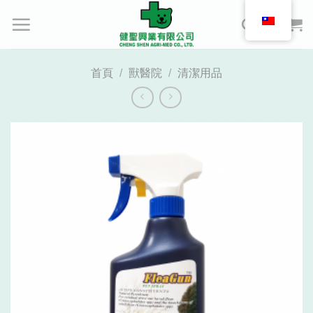
Skip
to
content
首頁
/
獸醫院
/
清潔用品