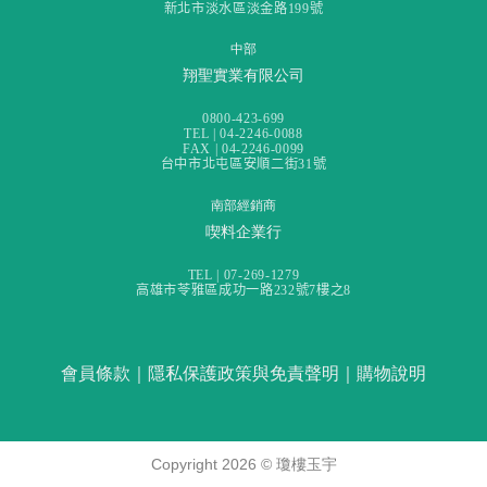
新北市淡水區淡金路199號
中部
翔聖實業有限公司
0800-423-699
TEL | 04-2246-0088
FAX | 04-2246-0099
台中市北屯區安順二街31號
南部經銷商
喫料企業行
TEL | 07-269-1279
高雄市苓雅區成功一路232號7樓之8
會員條款
｜
隱私保護政策與免責聲明
｜
購物說明
Copyright 2026 ©
瓊樓玉宇