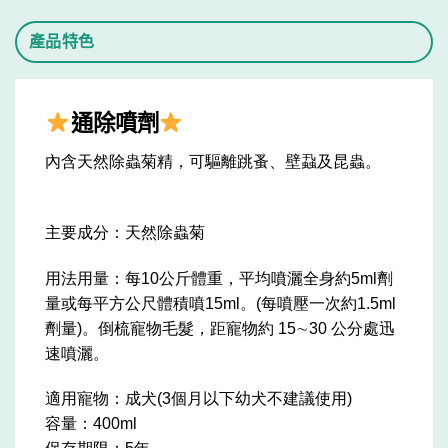
產品特色
通除噴劑
內含天然除蟲菊精，可驅離跳蚤、壁蝨及昆蟲。
主要成分：天然除蟲菊
用法用量：每10公斤體重，平均噴灑全身約5ml劑
量或每平方公尺體積噴15ml。(每噴壓一次約1.5ml
劑量)。倒梳寵物毛髮，距寵物約 15∼30 公分處迅
速噴灑。
適用寵物：成犬(3個月以下幼犬不建議使用)
容量：400ml