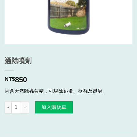
通除噴劑
850
NT$
內含天然除蟲菊精，可驅除跳蚤、壁蝨及昆蟲。
通除噴劑 數量
加入購物車