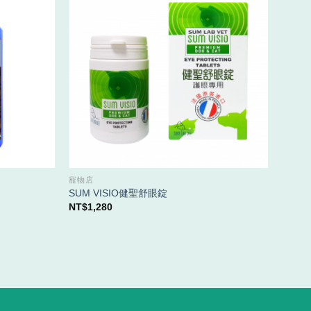
寵物店
營養保
SUM VISIO健聖舒眼錠
香犬寶 
NT$
1,280
NT$
3