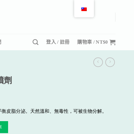
們
登入 / 註冊
購物車 /
NT$
0
噴劑
平衡皮脂分泌。天然溫和、無毒性，可被生物分解。
車