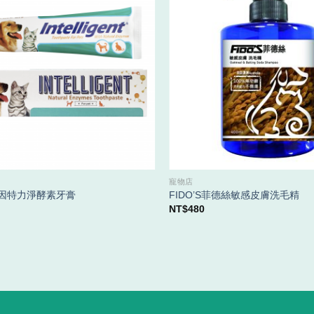
寵物店
gent因特力淨酵素牙膏
FIDO’S菲德絲敏感皮膚洗毛精
NT$
480