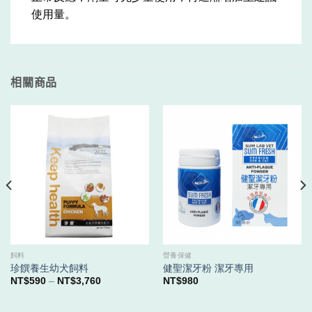
使用量。
相關商品
飼料
營養保健
珍饌養生幼犬飼料
健聖潔牙粉 潔牙專用
價
NT$
590
–
NT$
3,760
NT$
980
格
範
圍：