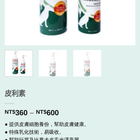
皮利素
價
360
–
600
NT$
NT$
格
● 提供皮膚細胞養份，幫助皮膚健康。
範
● 特殊乳化技術，易吸收。
圍：
● 幫助玩賞及比賽犬皮毛光澤亮麗。