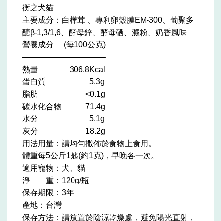
衡之犬貓
主要成分：白樺茸 、專利卵殼膜EM-300、
葡聚多
醣β-1,3/1,6、酵母鋅、酵母硒、澱粉、奶香風味
營養成分 (每100公克)
——————————–
熱量 306.8Kcal
蛋白質 5.3g
脂肪 <0.1g
碳水化合物 71.4g
水分 5.1g
灰分 18.2g
用法用量：請均勻撒佈於食物上食用。
體重每5公斤1匙(約1克)，早晚各一次。
適用寵物：犬、貓
淨 重：120g/瓶
保存期限：3年
產地：台灣
保存方法：請放置於陰涼乾燥處，避免陽光直射，