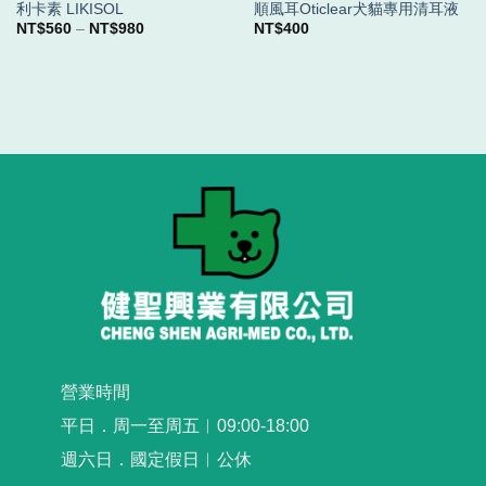
利卡素 LIKISOL
順風耳Oticlear犬貓專用清耳液
價
NT$
560
–
NT$
980
NT$
400
格
範
圍：
NT$560
到
NT$980
營業時間
平日．周一至周五︳09:00-18:00
週六日．國定假日︳公休