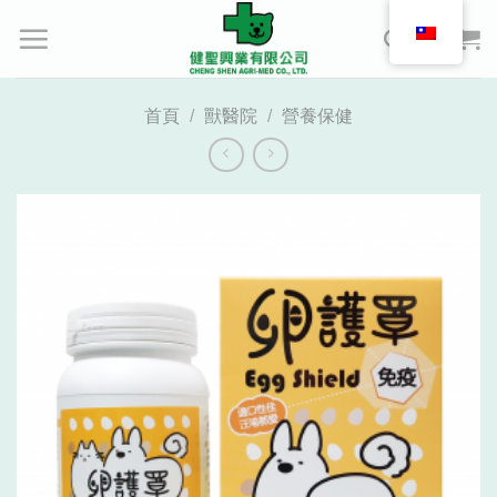
Skip
to
content
首頁
/
獸醫院
/
營養保健