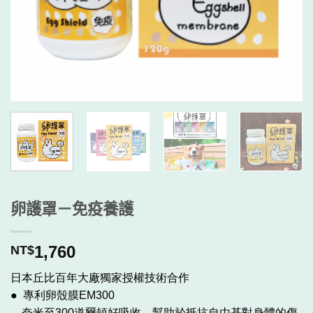
卵護罩－免疫養護
1,760
NT$
日本丘比百年大廠獨家授權技術合作
● 專利卵殼膜EM300
奈米至300道爾頓好吸收，幫助於抵抗自由基對身體的傷