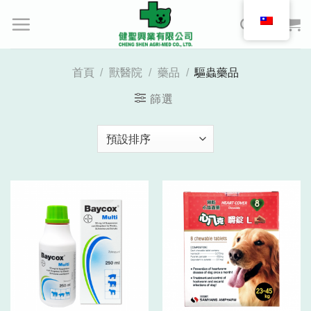
Skip
to
content
首頁
/
獸醫院
/
藥品
/
驅蟲藥品
篩選