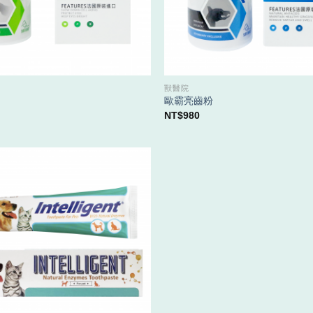
獸醫院
歐霸亮齒粉
NT$
980