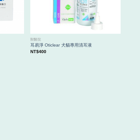
獸醫院
耳易淨 Oticlear 犬貓專用清耳液
NT$
400