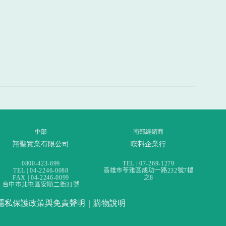
中部
南部經銷商
翔聖實業有限公司
喫料企業行
0800-423-699
TEL | 07-269-1279
TEL | 04-2246-0088
高雄市苓雅區成功一路232號7樓
FAX | 04-2246-0099
之8
台中市北屯區安順二街31號
隱私保護政策與免責聲明
｜
購物說明