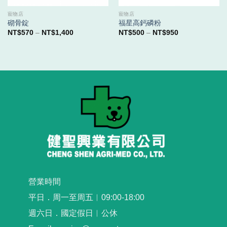
寵物店
寵物店
砌骨錠
福星高鈣磷粉
價
價
NT$
570
–
NT$
1,400
NT$
500
–
NT$
950
格
格
範
範
圍：
圍：
NT$570
NT$500
到
到
NT$1,400
NT$950
營業時間
平日．周一至周五︳09:00-18:00
週六日．國定假日︳公休