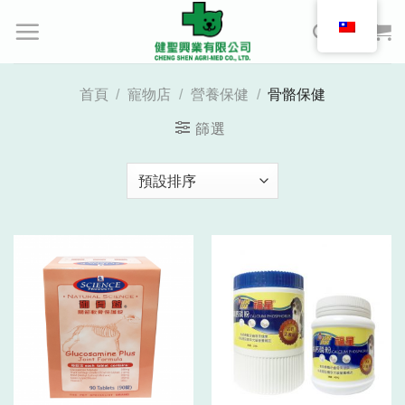
Skip
to
content
首頁
/
寵物店
/
營養保健
/
骨骼保健
篩選