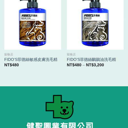
寵物店
寵物店
FIDO’S菲德絲敏感皮膚洗毛精
FIDO’S菲德絲鴯鶓油洗毛精
價
NT$
480
NT$
480
–
NT$
3,200
格
範
圍：
NT$480
到
NT$3,200