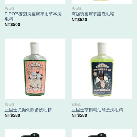
洗毛精
洗毛精
FIDO’S麥剋洗皮膚專用草本洗
膚潔寶皮膚養護洗毛精
毛精
NT$
520
NT$
500
洗毛精
寵物店
亞里士尤伽俐除蚤洗毛精
亞里士茶樹精油除蚤洗毛精
NT$
580
NT$
580