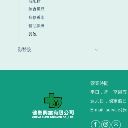
洗毛精
除蟲用品
寵物香水
輔助訓練
其他
獸醫院
營業時間
平日．周一至周五︳09
週六日．國定假日
E-mail: service@