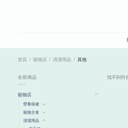
Skip
to
content
首頁
/
寵物店
/
清潔用品
/
其他
全部商品
找不到符
寵物店
營養保健
寵物主食
清潔用品