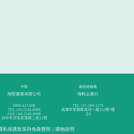
中部
南部經銷商
翔聖實業有限公司
喫料企業行
0800-423-699
TEL | 07-269-1279
TEL | 04-2246-0088
高雄市苓雅區成功一路232號7樓
FAX | 04-2246-0099
之8
台中市北屯區安順二街31號
隱私保護政策與免責聲明
｜
購物說明