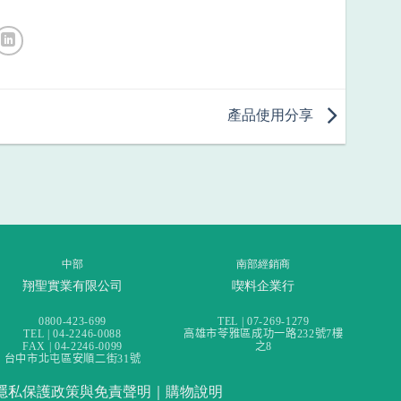
產品使用分享
中部
南部經銷商
翔聖實業有限公司
喫料企業行
0800-423-699
TEL | 07-269-1279
TEL | 04-2246-0088
高雄市苓雅區成功一路232號7樓
FAX | 04-2246-0099
之8
台中市北屯區安順二街31號
隱私保護政策與免責聲明
｜
購物說明