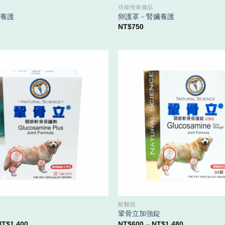
功能性保健品
膚養護
卵護罩－腎臟養護
NT$
750
獸醫院
鞏骨立加強錠
價
價
NT$
1,400
NT$
600
–
NT$
1,480