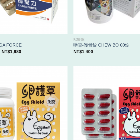
獸醫院
A FORCE
嚼寶-護骨錠 CHEW BO 60錠
價
–
NT$
1,980
NT$
1,400
格
範
圍：
NT$1,080
到
NT$1,980