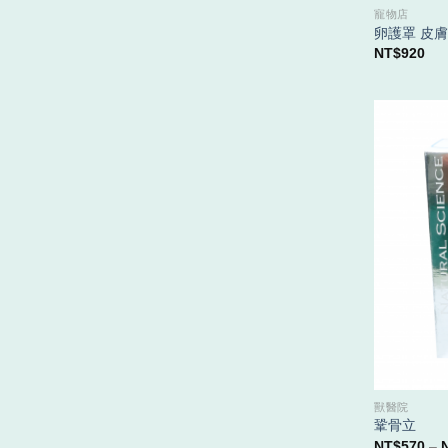
寵物店
卵護罩 皮
NT$
920
獸醫院
鞏骨立
NT$
570
–