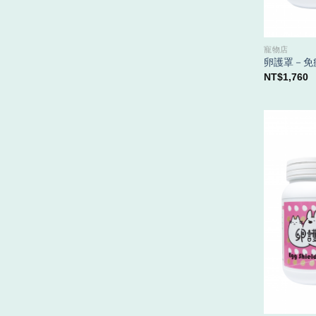
寵物店
卵護罩－免
NT$
1,760