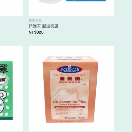
營養保健
卵護罩 腸道養護
NT$
920