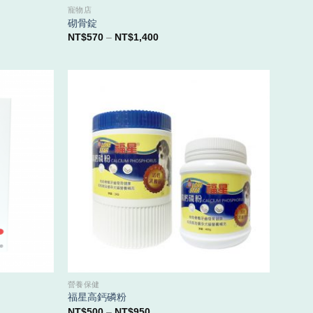
寵物店
砌骨錠
價
NT$
570
–
NT$
1,400
格
範
圍：
NT$570
到
NT$1,400
營養保健
福星高鈣磷粉
價
NT$
500
–
NT$
950